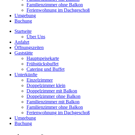
Familienzimmer ohne Balkon
Ferienwohnung im Dachgeschoß
Umgebung
Buchung
Startseite
Über Uns
Anfahrt
Öffnungszeiten
Gaststätte
Hauptspeisekarte
Frühstücksbuffet
Catering und Buffet
Unterkünfte
Einzelzimmer
Doppelzimmer klein
Doppelzimmer mit Balkon
Doppelzimmer ohne Balkon
Familienzimmer mit Balkon
Familienzimmer ohne Balkon
Ferienwohnung im Dachgeschoß
Umgebung
Buchung